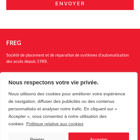
ENVOYER
FREG
Société de placement et de réparation de systèmes d’automatisation
des accès depuis 1988.
Menu
Nous respectons votre vie privée.
Nos produits
Nous utilisons des cookies pour améliorer votre expérience
Garanties
de navigation, diffuser des publicités ou des contenus
Société
personnalisés et analyser notre trafic. En cliquant sur «
Revendeur
Accepter », vous consentez à notre utilisation des
cookies.
Politique relative aux cookies
Contact
Rejeter
Accepter