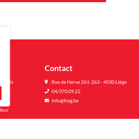
nu
Contact
oduits
Rue de Herve 261-263 - 4030 Liège
ies
04/370.09.22
é
info@freg.be
deur