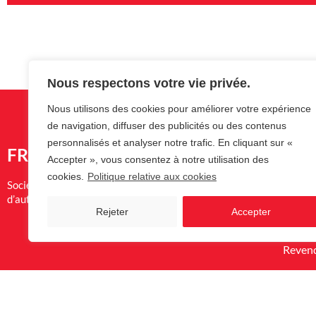
Nous respectons votre vie privée.
Nous utilisons des cookies pour améliorer votre expérience
de navigation, diffuser des publicités ou des contenus
personnalisés et analyser notre trafic. En cliquant sur «
FREG
Me
Accepter », vous consentez à notre utilisation des
cookies.
Politique relative aux cookies
Société de placement et de réparation de systèmes
Nos pr
d’automatisation des accès depuis 1988.
Garant
Rejeter
Accepter
Sociét
Reven