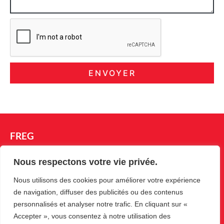
ENVOYER
FREG
Société de placement et de réparation de systèmes d’automatisation
Nous respectons votre vie privée.
des accès depuis 1988.
Nous utilisons des cookies pour améliorer votre expérience
Menu
de navigation, diffuser des publicités ou des contenus
personnalisés et analyser notre trafic. En cliquant sur «
Nos produits
Accepter », vous consentez à notre utilisation des