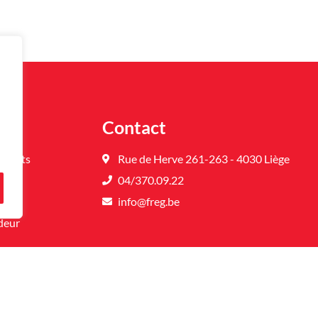
nu
Contact
oduits
Rue de Herve 261-263 - 4030 Liège
ies
04/370.09.22
é
info@freg.be
deur
s cookies
Politique de confidentialité
Mentions légales