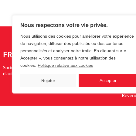
Nous respectons votre vie privée.
Nous utilisons des cookies pour améliorer votre expérience
de navigation, diffuser des publicités ou des contenus
personnalisés et analyser notre trafic. En cliquant sur «
FREG
Me
Accepter », vous consentez à notre utilisation des
cookies.
Politique relative aux cookies
Société de placement et de réparation de systèmes
Nos pr
d’automatisation des accès depuis 1988.
Garant
Rejeter
Accepter
Sociét
Reven
Politique de