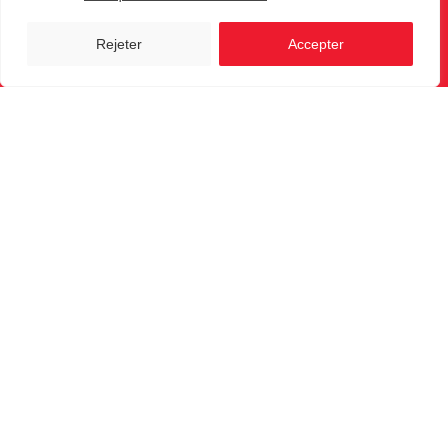
des accès depuis 1988.
Rejeter
Accepter
Menu
Nos produits
Garanties
Société
Revendeur
Contact
Rue de Herve 261-263 - 4030 Liège
04/370.09.22
info@freg.be
Heure d'ouverture
Lu – Ma – Je : 9h – 16h30
Ve : 9h – 15h30
Fermé le mercredi