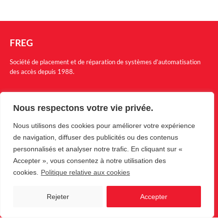
FREG
Société de placement et de réparation de systèmes d’automatisation
des accès depuis 1988.
Menu
Nous respectons votre vie privée.
Nos produits
Nous utilisons des cookies pour améliorer votre expérience
Garanties
de navigation, diffuser des publicités ou des contenus
Société
personnalisés et analyser notre trafic. En cliquant sur «
Revendeur
Accepter », vous consentez à notre utilisation des
cookies.
Politique relative aux cookies
Contact
Rue de Herve 261-263 - 4030 Liège
Rejeter
Accepter
04/370.09.22