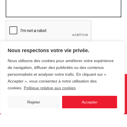
Nous respectons votre vie privée.
ENVOYER
Nous utilisons des cookies pour améliorer votre expérience
de navigation, diffuser des publicités ou des contenus
personnalisés et analyser notre trafic. En cliquant sur «
Accepter », vous consentez à notre utilisation des
FREG
cookies.
Politique relative aux cookies
Société de placement et de réparation de systèmes d’automatisation
Rejeter
Accepter
des accès depuis 1988.
Menu